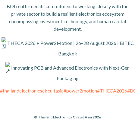
BOI reaffirmed its commitment to working closely with the
private sector to build a resilient electronics ecosystem
encompassing investment, technology, and human capital
development.
THECA 2026 + Power2Motion | 26–28 August 2026 | BITEC
Bangkok
Innovating PCB and Advanced Electronics with Next-Gen
Packaging
#thailandelectronicscircuitasia
#power2motion
#THECA2026
#B
© Thailand Electronics Circuit Asia 2026